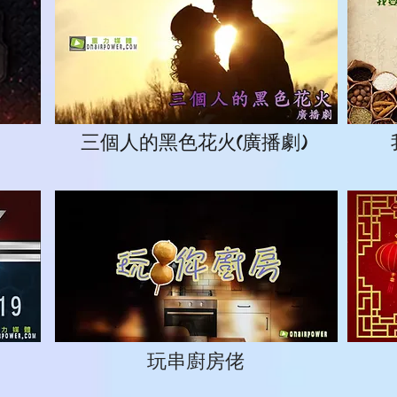
三個人的黑色花火(廣播劇)
玩串廚房佬