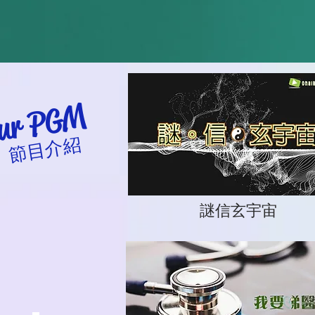
ur PGM
節目介紹
謎信玄宇宙