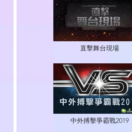
直擊舞台現場
中外搏擊爭霸戰2019