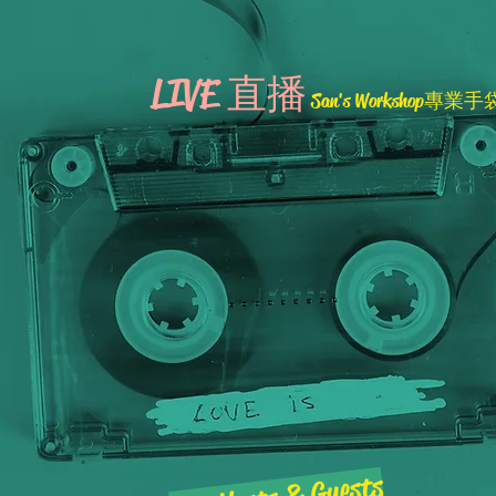
LIVE 直播
San's Workshop