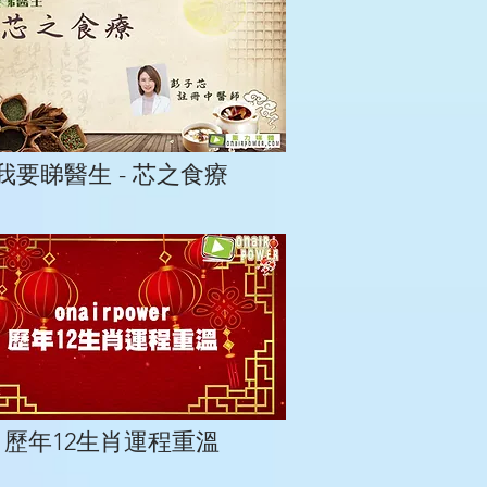
我要睇醫生 - 芯之食療
歷年12生肖運程重溫