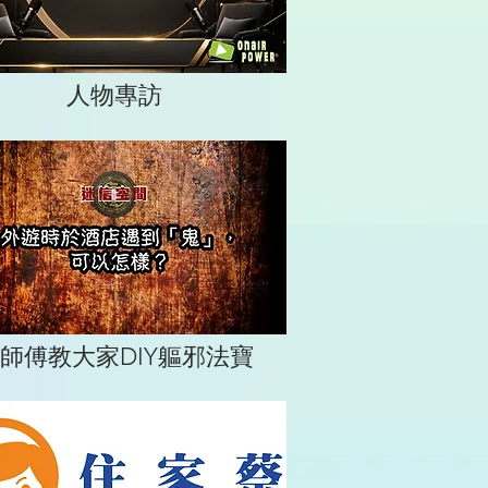
人物專訪
師傅教大家DIY軀邪法寶