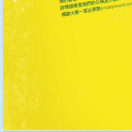
詳情請留意我們的公佈及介紹。
​感謝大家一直以來對onairpower.