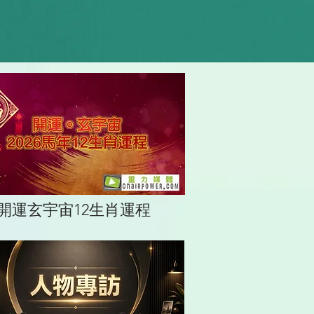
開運玄宇宙12生肖運程