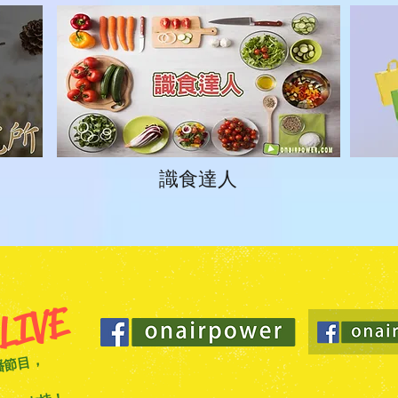
識食達人
LIVE
播節目，