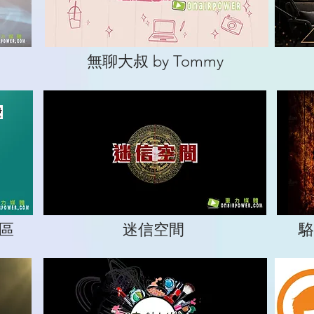
無聊大叔 by Tommy
區
迷信空間
駱