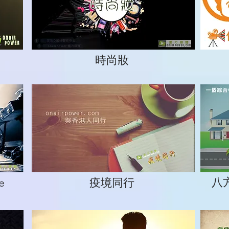
時尚妝
八
e
疫境同行