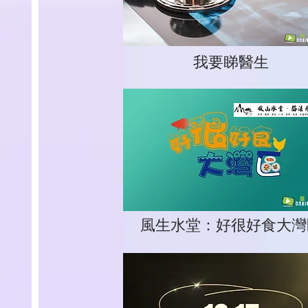
我要睇醫生
風生水堂：好很好食大灣