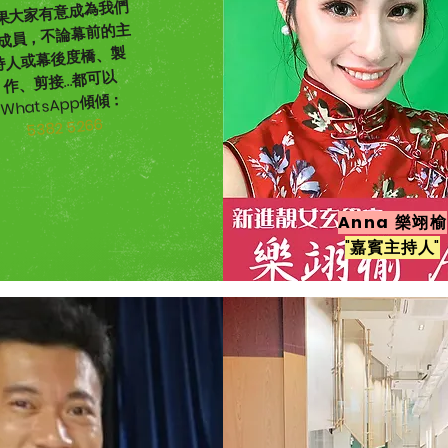
果大家有意成為我們
成員，不論幕前的主
持人或幕後度橋、製
作、剪接...都可以
WhatsApp傾傾：
5382 5266
Anna 樂翊榆
"嘉賓主持人"