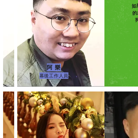
如
的
​阿 樂
幕後工作人員