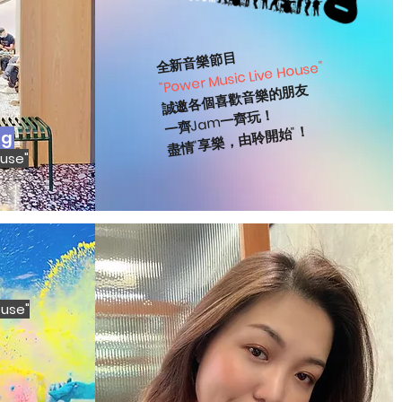
全新音樂節目
"Power Music Live House"
誠邀各個喜歡音樂的朋友
一齊Jam一齊玩！
盡情"享樂，由聆開始"！
ng
ouse"
ouse"