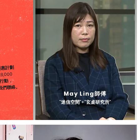
優惠計劃
8,000
行動，
我們聯絡。
May Ling師傅
"迷信空間"+"玄桌研究所"