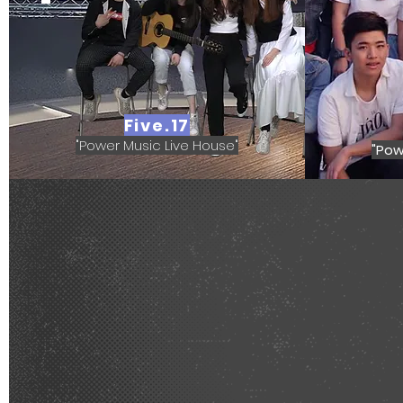
Five.17
"Power Music Live House"
"Pow