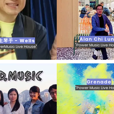
Alan Chi Lu
生琴手 - Wells
"Power Music Live H
erMusic Live House"
Grenade
"Power Music Live H