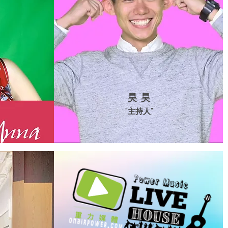
昊 昊
"主持人"