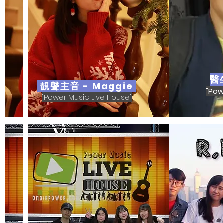
醫
靚聲主音 - Maggie
"Pow
"Power Music Live House"