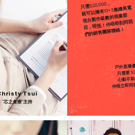
只需$20,000，
就可以擁有10+3集媲美電
視台製作級數的視像節
目，咁抵！仲唔即刻同我
們的銷售團隊聯絡！
戶外直播
只需要 $2
心動不如
仲唔立即同
Christy Tsui
"芯之食療"主持