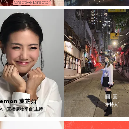
"Creative Director"
圓 圓
Lemon 葉芷如
"主持人"
YEAH!直播購物平台"主持