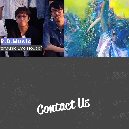
R.D.Music
erMusic Live House"
Contact Us