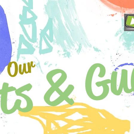
ts & Gu
Our