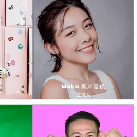
Meka
奧米嘉儀
"主持人"