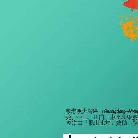
粵港澳大灣區（Guangdong-Ho
莞、中山、江門、惠州和肇慶，
今次由「風山水堂」贊助，駱