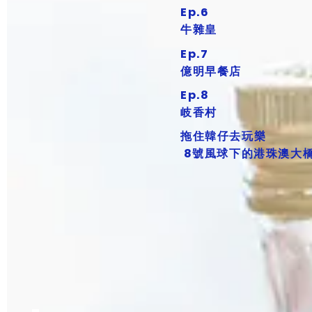
Ep.6
牛雜皇
Ep.7
億明早餐店
Ep.8
岐香村
拖住韓仔去玩樂
8號風球下的港珠澳大