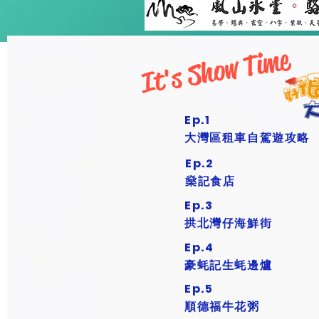
It's Show Time
Ep.1
大灣區租車自駕遊攻略
Ep.2
燊記食店
Ep.3
​拱北灣仔海鮮街
Ep.4
豪蚝記生蚝邊爐
Ep.5
順德福牛花粥