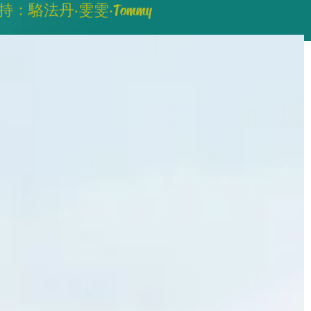
持：駱法丹‧雯雯‧Tommy