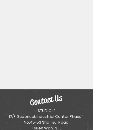
Contact Us
STUDIO i 1
17/F, Superluck Industrial Center Phase 1,
No.45-53 Sha Tsui Road,
Tsuen Wan, N.T.