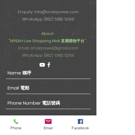
Enquiry:
info@onairpower.com
WhatsApp: (852) 5382 5266
About :
"MYEAH Live Shopping Mall 直播購物平台" :
Email:
onairpower@gmail.com
WhatsApp: (852) 5382 5266
Phone
Email
Facebook