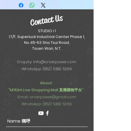
寫字數自取"。
Contact Us
STUDIO i 1
17/F, Superluck Industrial Center Phase 1,
No.45-53 Sha Tsui Road,
Tsuen Wan, N.T.
Enquiry:
info@onairpower.com
WhatsApp: (852) 5382 5266
About :
"MYEAH Live Shopping Mall 直播購物平台" :
Email:
onairpower@gmail.com
WhatsApp: (852) 5382 5266