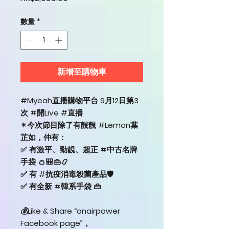
數量
*
新增至購物車
#Myeah直播購物平台 9月12日第3
次 #開Live #直播
✴今次節目除了有靚靚 #Lemon葉
芷如，仲有：
✅ 有激平、勁靚、超正 #中古名牌
手袋 👛🎒👜📿
✅ 有 #抗疫消毒殺菌產品🛡
✅ 有全新 #韓系手袋 👜
💰Like & Share “onairpower
Facebook page”，