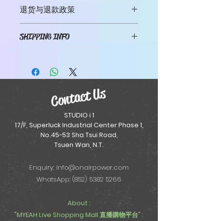
此处是产品详情。此处适合添加有关产
退货与退款政策
品的更多信息，例如尺寸、材料、保养
和清洗说明。另外，也可在此处描述产
此处是退货与退款政策。此处适合向客
品的独特之处，以及能给客户带来哪些
SHIPPING INFO
户说明如何处理不满意的产品。退款或
好处。买家总是希望能在购买之前清楚
退换政策应力求简单明了，这样才能建
了解产品。所以，尽量多提供相关信
I'm a shipping policy. I'm a great
立起信任关系，使客户不再有后顾之
息，让买家有信心和决心购买您的产
place to add more information
忧。
品。
about your shipping methods,
packaging and cost. Providing
Contact Us
straightforward information
about your shipping policy is a
STUDIO i 1
great way to build trust and
17/F, Superluck Industrial Center Phase 1,
reassure your customers that
No.45-53 Sha Tsui Road,
they can buy from you with
Tsuen Wan, N.T.
confidence.
Enquiry:
info@onairpower.com
WhatsApp: (852) 5382 5266
About :
"MYEAH Live Shopping Mall 直播購物平台" :