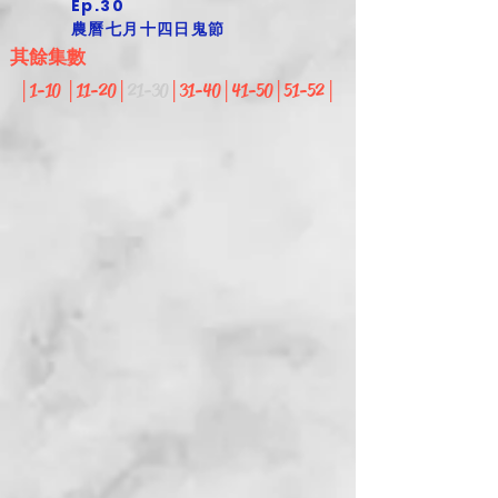
Ep.30
農曆七月十四日鬼節
其餘集數
│
1-10
​│
11-20​
│
​21-30
│
31-40
​│
41-50
​│
51-52
​│