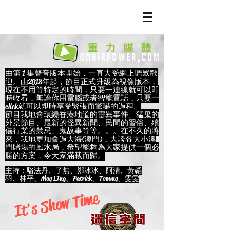
由第 1 集聲音版本開始，一直大受網上聽眾歡
迎。由2018年起，節目正式升級為視像版本，
現在不用等特定的時間，只要一連線就可以即
時收看，無論你用電腦或者智能電話，只要一
click就可以即時享受緊張而驚嚇的過程。
節目我地會環繞香港地道的靈異事件、猛鬼的
外景節目、最新的怪異新聞、民間的習俗、殯
儀行業的禁忌、鬼故事等等。。。在不久的將
來，我地更加會過大海(澳門)，大談各大小澳
門賭場的風水局，希望能夠為大家提供一個必
勝的方案，令大家滿載而歸。
主持：駱法丹、了無、鄭冰冰、阿清、黃韜
羽、林平、May LIng、Patrick、Tommy、雯雯
It's Show Time