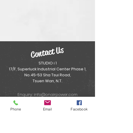
Contact Us
STUDIO i 1
17/F, Superluck Industrial Center Phase 1,
No.45-53 Sha Tsui Road,
Tsuen Wan, N.T.
Enquiry:
info@onairpower.com
WhatsApp: (852) 5382 5266
Phone
Email
Facebook
About :
"MYEAH Live Shopping Mall 直播購物平台" :
Email:
onairpower@gmail.com