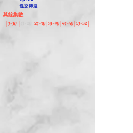
性交轉運
其餘集數
│
1-10
​│
11-20
​│
21-30
│
31-40​
│
41-50​
│
51-52​
│