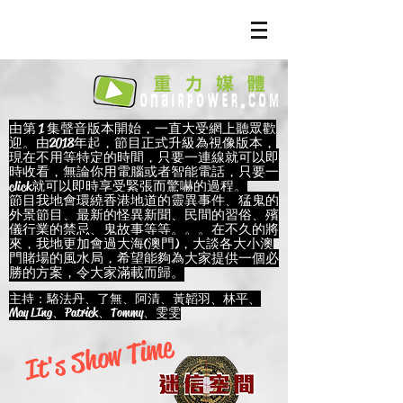
由第 1 集聲音版本開始，一直大受網上聽眾歡
迎。由2018年起，節目正式升級為視像版本，
現在不用等特定的時間，只要一連線就可以即
時收看，無論你用電腦或者智能電話，只要一
click就可以即時享受緊張而驚嚇的過程。
節目我地會環繞香港地道的靈異事件、猛鬼的
外景節目、最新的怪異新聞、民間的習俗、殯
儀行業的禁忌、鬼故事等等。。。在不久的將
來，我地更加會過大海(澳門)，大談各大小澳
門賭場的風水局，希望能夠為大家提供一個必
勝的方案，令大家滿載而歸。
主持：駱法丹、了無、阿清、黃韜羽、林平、
May LIng、Patrick、Tommy、雯雯
It's Show Time