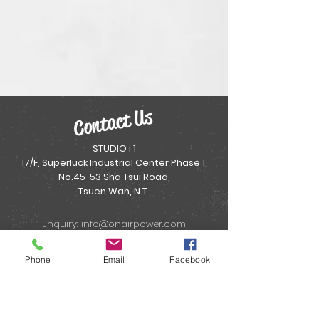
Contact Us
STUDIO i 1
17/F, Superluck Industrial Center Phase 1,
No.45-53 Sha Tsui Road,
Tsuen Wan, N.T.
Enquiry:
info@onairpower.com
WhatsApp: (852) 5382 5266
Phone
Email
Facebook
About :
"MYEAH Live Shopping Mall 直播購物平台" :
Email:
onairpower@gmail.com