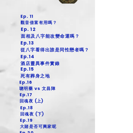
Ep. 11
觀音借富有用嗎？
Ep. 12
面相及八字能改變命運嗎？
Ep.13
從八字看得出誰是同性戀者嗎？
Ep.14
酒店靈異事件實錄
Ep.15
死有葬身之地
Ep.16
聰明藥 vs 文昌陣
Ep.17
回魂夜 (上)
Ep.18
回魂夜 (下)
Ep.19
大賭是否可興家呢
Ep.20